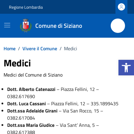
Vai ai contenuti
Vai al footer
Regione Lombardia
Comune di Siziano
Home
/
Vivere il Comune
/
Medici
Apri la b
Medici
Medici del Comune di Siziano
Dott. Alberto Catenazzi
– Piazza Fellini, 12 –
0382.617690
Dott. Luca Cassani
– Piazza Fellini, 12 – 335.1899435
Dott.ssa Adelaide Girani
– Via San Rocco, 15 –
0382.617084
Dott.ssa Maria Giudice
– Via Sant’ Anna, 5 –
0382.617388