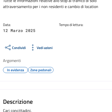
Dettagli della notizia
Tutte le informazioni relative allo stop al traffico di solo
attraversamento per i non residenti e cambio di location
Data:
Tempo di lettura:
12 Marzo 2025
Condividi
Vedi azioni
Argomenti
In evidenza
Zone pedonali
Descrizione
Cari concittadini,