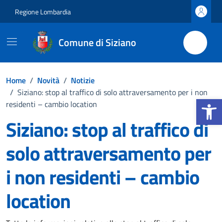
Vai ai contenuti
Vai al footer
Regione Lombardia
Comune di Siziano
Home
/
Novità
/
Notizie
/
Siziano: stop al traffico di solo attraversamento per i non
Apri la b
residenti – cambio location
Siziano: stop al traffico di
solo attraversamento per
i non residenti – cambio
location