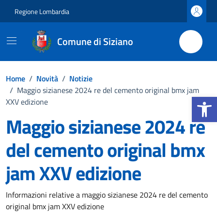
Vai ai contenuti
Vai al footer
Regione Lombardia
Comune di Siziano
Home
/
Novità
/
Notizie
/
Maggio sizianese 2024 re del cemento original bmx jam
Apri la b
XXV edizione
Maggio sizianese 2024 re
del cemento original bmx
jam XXV edizione
Dettagli della notizia
Informazioni relative a maggio sizianese 2024 re del cemento
original bmx jam XXV edizione