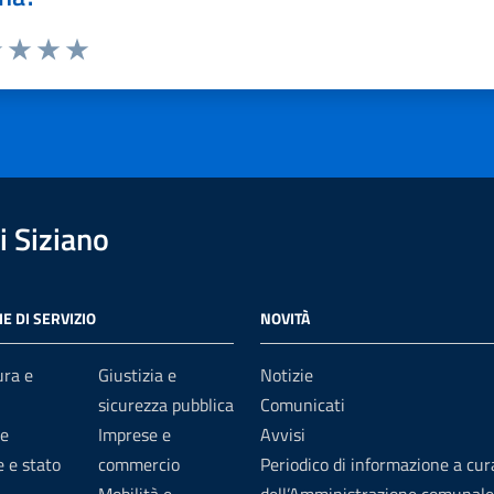
1 stelle su 5
uta 2 stelle su 5
Valuta 3 stelle su 5
Valuta 4 stelle su 5
Valuta 5 stelle su 5
 Siziano
E DI SERVIZIO
NOVITÀ
ura e
Giustizia e
Notizie
sicurezza pubblica
Comunicati
e
Imprese e
Avvisi
 e stato
commercio
Periodico di informazione a cur