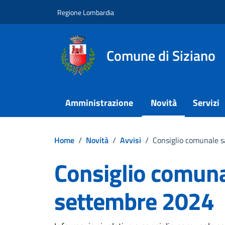
Vai ai contenuti
Vai al footer
Regione Lombardia
Comune di Siziano
Amministrazione
Novità
Servizi
Home
/
Novità
/
Avvisi
/
Consiglio comunale 
Consiglio comuna
settembre 2024