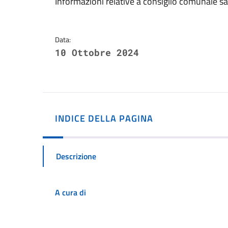
Dettagli della notizi
Informazioni relative a consiglio comunale 
Data:
10 Ottobre 2024
INDICE DELLA PAGINA
Descrizione
A cura di