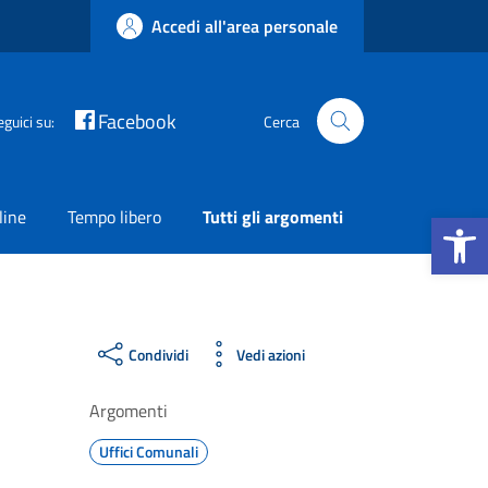
Accedi all'area personale
Facebook
eguici su:
Cerca
Apri la b
line
Tempo libero
Tutti gli argomenti
Condividi
Vedi azioni
Argomenti
Uffici Comunali