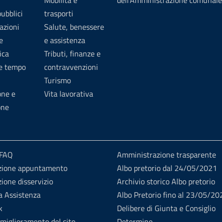
Mobilità e
dell’Amministrazione comunale
pubblici
trasporti
azioni
Salute, benessere
e
e assistenza
ica
Tributi, finanze e
 e tempo
contravvenzioni
Turismo
one e
Vita lavorativa
one
 FAQ
Amministrazione trasparente
zione appuntamento
Albo pretorio dal 24/05/2021
ione disservizio
Archivio storico Albo pretorio
a Assistenza
Albo Pretorio fino al 23/05/20
k
Delibere di Giunta e Consiglio
 miglioramento del sito
Determine