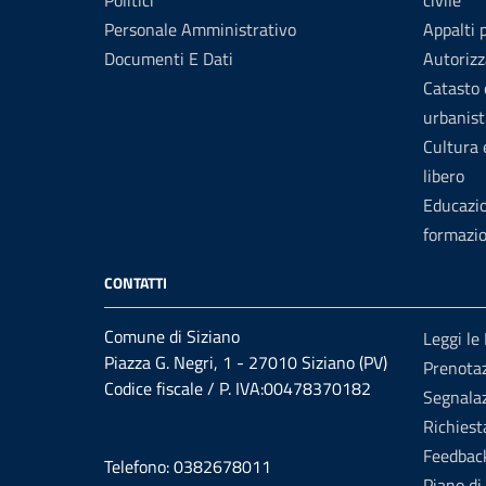
Politici
civile
Personale Amministrativo
Appalti 
Documenti E Dati
Autorizz
Catasto 
urbanist
Cultura
libero
Educazi
formazi
CONTATTI
Comune di Siziano
Leggi le
Piazza G. Negri, 1 - 27010 Siziano (PV)
Prenota
Codice fiscale / P. IVA:00478370182
Segnalaz
Richiest
Feedbac
Telefono: 0382678011
Piano di