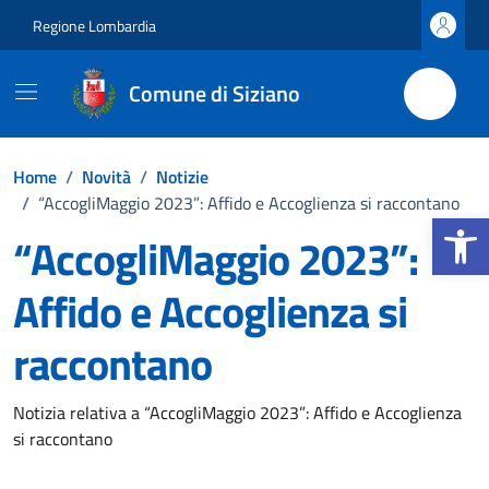
Vai ai contenuti
Vai al footer
Regione Lombardia
Comune di Siziano
Home
/
Novità
/
Notizie
/
“AccogliMaggio 2023”: Affido e Accoglienza si raccontano
Apri la b
“AccogliMaggio 2023”:
Affido e Accoglienza si
raccontano
Dettagli della notizia
Notizia relativa a “AccogliMaggio 2023”: Affido e Accoglienza
si raccontano