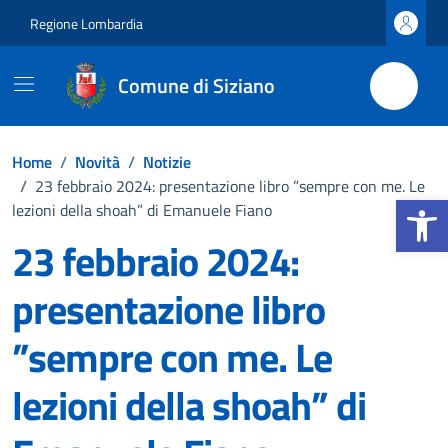
Vai ai contenuti
Vai al footer
Regione Lombardia
Comune di Siziano
Home
/
Novità
/
Notizie
/
23 febbraio 2024: presentazione libro ”sempre con me. Le
Apri la b
lezioni della shoah” di Emanuele Fiano
23 febbraio 2024:
presentazione libro
”sempre con me. Le
lezioni della shoah” di