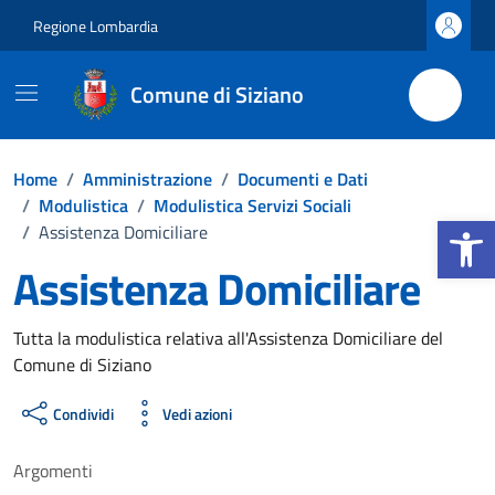
Vai ai contenuti
Vai al footer
Regione Lombardia
Comune di Siziano
Home
/
Amministrazione
/
Documenti e Dati
/
Modulistica
/
Modulistica Servizi Sociali
Apri la b
/
Assistenza Domiciliare
Assistenza Domiciliare
Dettagli del documento
Tutta la modulistica relativa all'Assistenza Domiciliare del
Comune di Siziano
Condividi
Vedi azioni
Argomenti