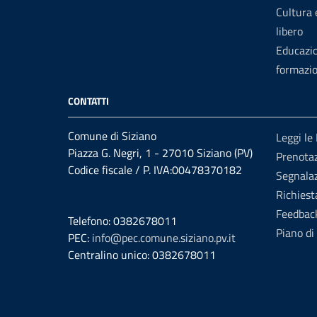
Cultura
libero
Educazi
formazi
CONTATTI
Comune di Siziano
Leggi le
Piazza G. Negri, 1 - 27010 Siziano (PV)
Prenota
Codice fiscale / P. IVA:00478370182
Segnalaz
Richiest
Feedbac
Telefono: 0382678011
Piano di
PEC:
info@pec.comune.siziano.pv.it
Centralino unico: 0382678011