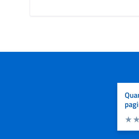
Quan
pagi
Valuta 
Val