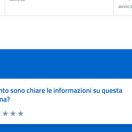
avvio a
to sono chiare le informazioni su questa
na?
1 stelle su 5
uta 2 stelle su 5
Valuta 3 stelle su 5
Valuta 4 stelle su 5
Valuta 5 stelle su 5