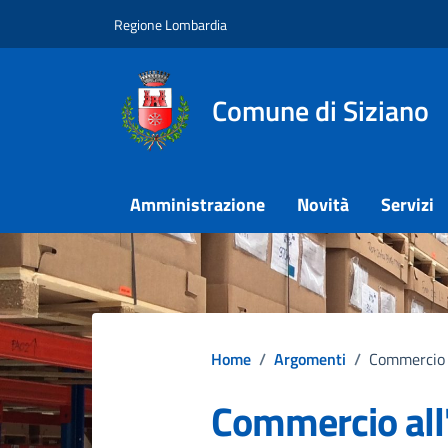
Vai ai contenuti
Vai al footer
Regione Lombardia
Comune di Siziano
Amministrazione
Novità
Servizi
Home
/
Argomenti
/
Commercio a
Commercio all